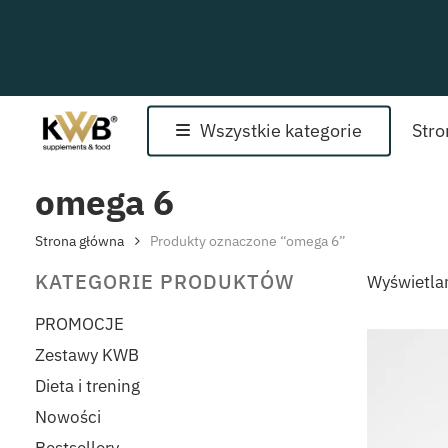
Skip
to
main
content
Wszystkie kategorie
Str
omega 6
Strona główna
Produkty oznaczone “omega 6”
KATEGORIE PRODUKTÓW
Wyświetla
PROMOCJE
Zestawy KWB
Dieta i trening
Nowości
Bestsellery