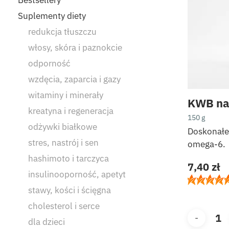
Suplementy diety
redukcja tłuszczu
włosy, skóra i paznokcie
odporność
wzdęcia, zaparcia i gazy
witaminy i minerały
KWB na
kreatyna i regeneracja
150 g
odżywki białkowe
Doskonałe
stres, nastrój i sen
omega-6.
hashimoto i tarczyca
7,40
zł
insulinooporność, apetyt
stawy, kości i ścięgna
cholesterol i serce
dla dzieci