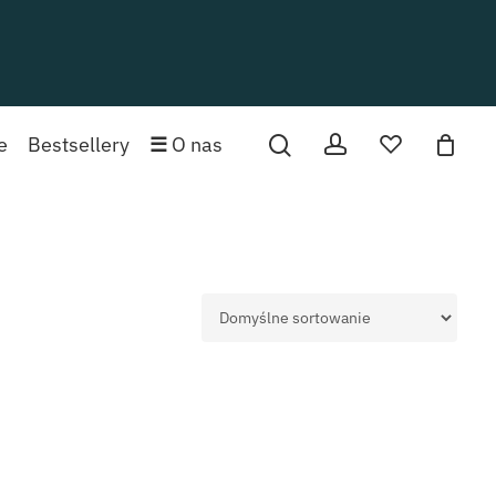
 produktów w koszyku.
account
ulubione
e
Bestsellery
☰
O nas
PRZEJDŹ DO SKLEPU
0,00
zł