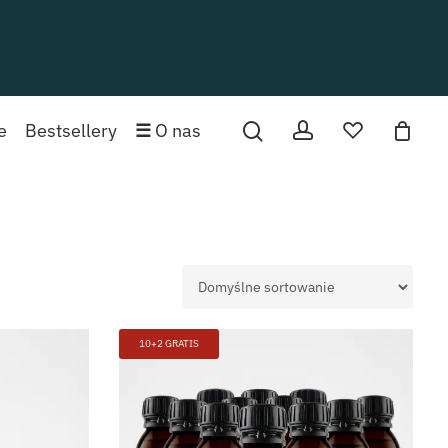
 produktów w koszyku.
account
ulubione
e
Bestsellery
☰
O nas
PRZEJDŹ DO SKLEPU
0,00
zł
10+2 GRATIS