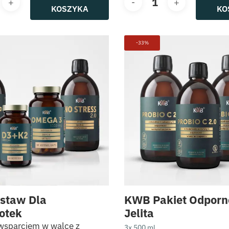
KOSZYKA
KO
-33%
staw Dla
KWB Pakiet Odporno
otek
Jelita
wsparciem w walce z
3x 500 ml