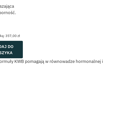
szająca
porność.
tualna
na
nosi:
żką:
357,00
zł
9,00 zł.
DAJ DO
SZYKA
e formuły KWB pomagają w równowadze hormonalnej i