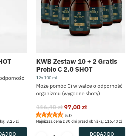
SHOT
KWB Zestaw 10 + 2 Gratis
Probio C 2.0 SHOT
 odporność
12x 100 ml
Może pomóc Ci w walce o odporność
organizmu (wygodne shoty)
na
Pierwotna
Aktualna
116,40
zł
97,00
zł
cena
cena
5.0
wynosiła:
wynosi:
żką:
8,25
zł
Najniższa cena z 30 dni przed obniżką:
116,40
zł
116,40 zł.
97,00 zł.
DAJ DO
DODAJ DO