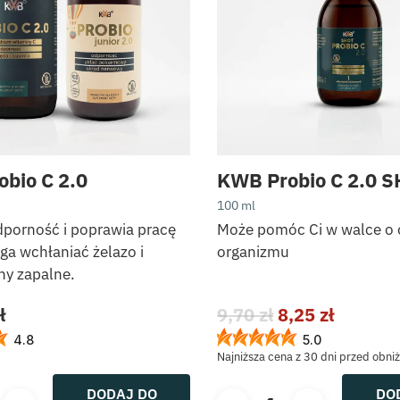
bio C 2.0
KWB Probio C 2.0 
100 ml
dporność i poprawia pracę
Może pomóc Ci w walce o
aga wchłaniać żelazo i
organizmu
ny zapalne.
Pierwotna
Aktual
ł
9,70
zł
8,25
zł
cena
cena
4.8
5.0
wynosiła:
wynosi:
Najniższa cena z 30 dni przed obni
9,70 zł.
8,25 zł.
DODAJ DO
DO