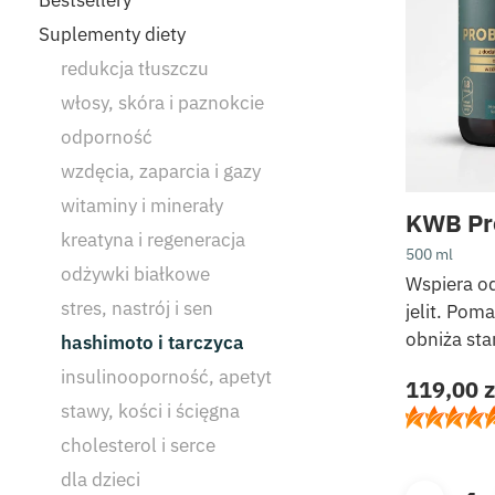
Suplementy diety
redukcja tłuszczu
włosy, skóra i paznokcie
odporność
wzdęcia, zaparcia i gazy
witaminy i minerały
KWB Pro
kreatyna i regeneracja
500 ml
odżywki białkowe
Wspiera o
stres, nastrój i sen
jelit. Pom
obniża sta
hashimoto i tarczyca
insulinooporność, apetyt
119,00
z
stawy, kości i ścięgna
cholesterol i serce
dla dzieci