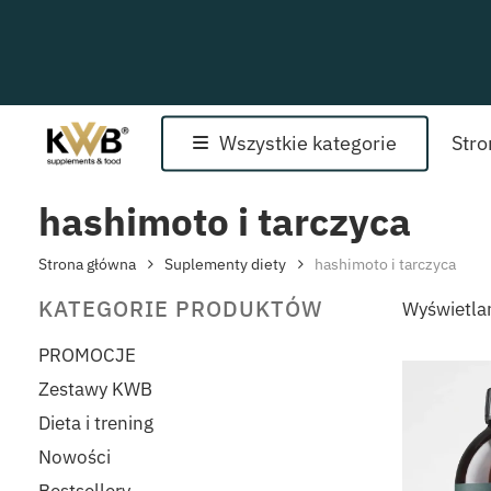
Skip
to
main
content
Wszystkie kategorie
Str
hashimoto i tarczyca
Strona główna
Suplementy diety
hashimoto i tarczyca
KATEGORIE PRODUKTÓW
Wyświetla
PROMOCJE
Zestawy KWB
Dieta i trening
Nowości
Bestsellery