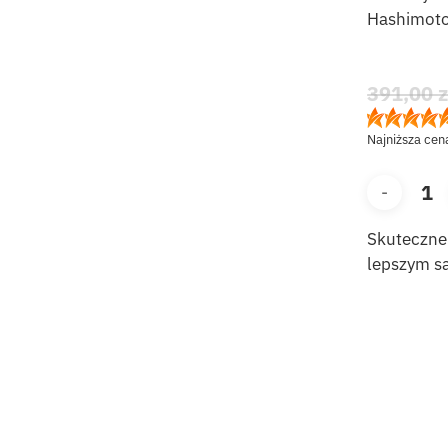
Hashimoto
391,00
z
Najniższa cen
Skuteczne
lepszym s