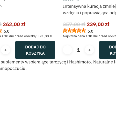
.
Intensywna kuracja zmniej
wzdęcia i poprawiająca od
Pierwotna
Aktualna
Pierwotna
Ak
ł
262,00
zł
357,00
zł
239,00
zł
cena
cena
cena
ce
5.0
5.0
wynosiła:
wynosi:
wynosiła:
wy
a z 30 dni przed obniżką:
391,00
zł
Najniższa cena z 30 dni przed obni
391,00 zł.
262,00 zł.
357,00 zł.
23
DODAJ DO
DO
KOSZYKA
KO
 suplementy wspierające tarczycę i Hashimoto. Naturaln
amopoczuciu.