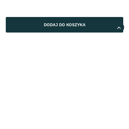
DODAJ DO KOSZYKA
5
92%
4
8%
4.9
3
12
opinii klientów
0%
z całego okresu
zebranych i zweryfikowanych przez
2
0%
1
0%