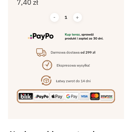
7,40
zł
Darmowa dostawa
od 299 zł
Ekspresowa wysyłka!
Łatwy zwrot do 14 dni