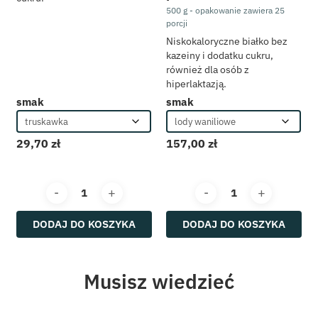
500 g - opakowanie zawiera 25
porcji
Niskokaloryczne białko bez
kazeiny i dodatku cukru,
również dla osób z
hiperlaktazją.
smak
smak
29,70
zł
157,00
zł
PROMOCJE
Zestawy KWB
DODAJ DO KOSZYKA
DODAJ DO KOSZYKA
Dieta i trening
Nowości
Musisz wiedzieć
Bestsellery