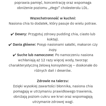
poprawia pamięć, koncentrację oraz wspomaga
obniżenie poziomu „złego” cholesterolu LDL.
Wszechstronność w kuchni:
Nasiona chia to dodatek, który pasuje do wielu potraw.
✔️
Desery:
Przygotuj zdrowy pudding chia, ciasto lub
koktajl.
✔️
Dania główne:
Posyp nasionami sałatki, makaron czy
zupy.
✔️
Suche lub namoczone:
Po namoczeniu nasiona
wchłaniają aż 12 razy więcej wody, tworząc
charakterystyczną żelową konsystencję – doskonałe do
różnych dań i deserów.
Zdrowie na talerzu:
Dzięki wysokiej zawartości błonnika, nasiona chia
pomagają w utrzymaniu prawidłowego trawienia,
obniżają poziom cukru we krwi oraz wspomagają
utrzymanie zdrowej wagi.