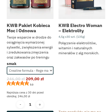
KWB Pakiet Kobieca
KWB Electro Woman
Moc i Odnowa
– Elektrolity
4,5g x30 szt. (135g)
Twoje wsparcie w drodze do
osiągnięcia wymarzonej
Połączenie elektrolitów,
sylwetki, zwiększenia energii
witamin i naturalnych
i zredukowania zmęczenia
minerałów z alg morskich.
oraz zakwasów po treningu
smak
246,00
zł
209,00
zł
5.0
Najniższa cena z 30 dni przed
obniżką:
246,00
zł
Tego produktu nie ma na