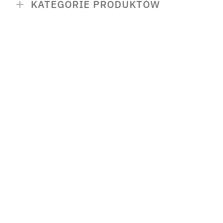
KATEGORIE PRODUKTÓW
Nowości
Bestsellery
Suplementy diety
redukcja tłuszczu
włosy, skóra i pazno
odporność
wzdęcia, zaparcia i 
witaminy i minerały
odżywki białkowe
kreatyna i regenerac
stres, nastrój i sen
hashimoto i tarczyc
insulinooporność, ap