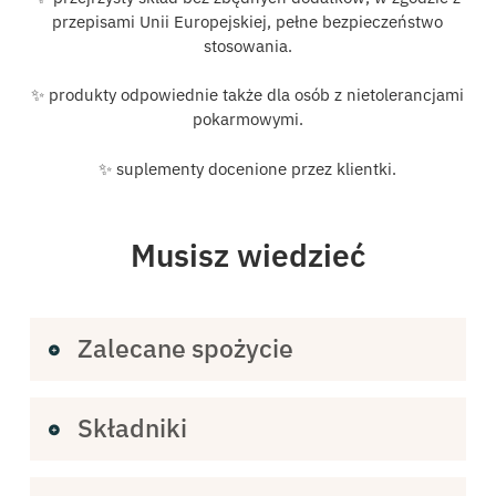
przepisami Unii Europejskiej, pełne bezpieczeństwo
stosowania.
✨ produkty odpowiednie także dla osób z nietolerancjami
pokarmowymi.
✨ suplementy docenione przez klientki.
Musisz wiedzieć
Zalecane spożycie
KWB Creatine Formula
Składniki
🍹
Porcję 7,5 g (1 miarka) rozpuścić w 200 ml wody,
ulubionego napoju lub koktajlu. Spożywać 1 porcję
dziennie. Zalecana porcja dzienna = 1 miarka (7,5 g).
Creatine Formula