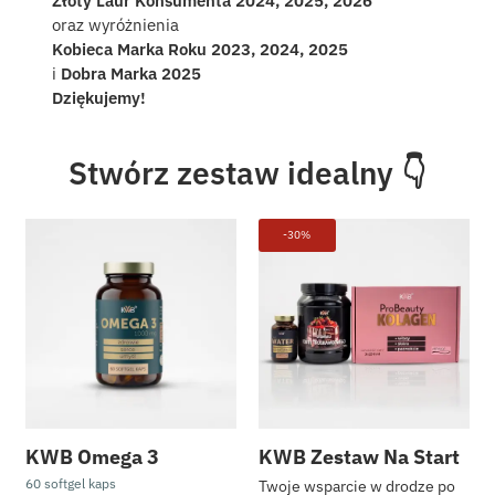
Złoty Laur Konsumenta 2024, 2025, 2026
w tym kwas foliowy
µg (22
oraz wyróżnienia
%*)
Kobieca Marka Roku 2023, 2024, 2025
i
Dobra Marka 2025
Witamina B12
0,625
1,25 µg (50 %*)
Dziękujemy!
µg (25
%*)
Stwórz zestaw idealny 👇
*RWS – Referencyjna Wartość Spożycia dla osoby
dorosłej
-30%
KWB Omega 3
KWB Zestaw Na Start
60 softgel kaps
Twoje wsparcie w drodze po