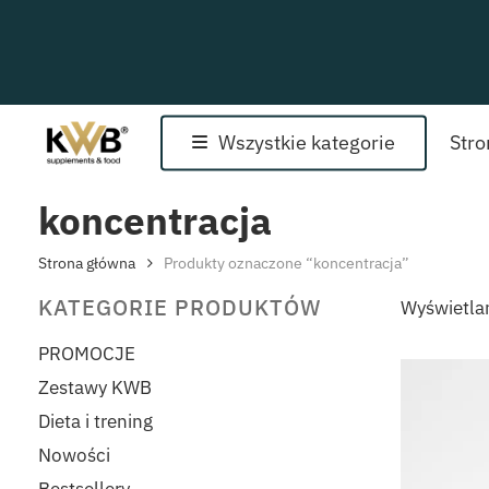
Skip
to
main
content
Wszystkie kategorie
Str
koncentracja
Strona główna
Produkty oznaczone “koncentracja”
KATEGORIE PRODUKTÓW
Wyświetla
PROMOCJE
Zestawy KWB
Dieta i trening
Nowości
Bestsellery