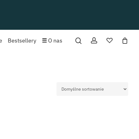
 produktów w koszyku.
account
ulubione
e
Bestsellery
☰
O nas
PRZEJDŹ DO SKLEPU
0,00
zł