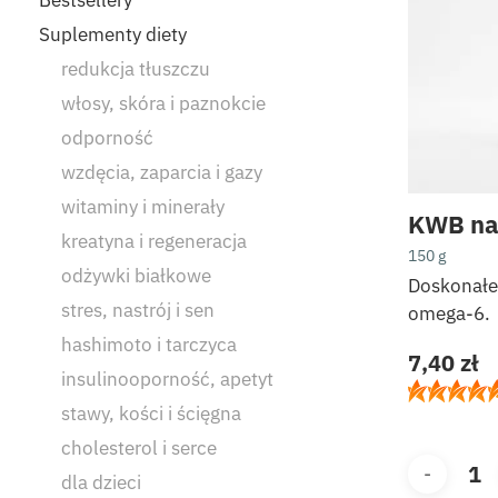
Suplementy diety
redukcja tłuszczu
włosy, skóra i paznokcie
odporność
wzdęcia, zaparcia i gazy
witaminy i minerały
KWB na
kreatyna i regeneracja
150 g
odżywki białkowe
Doskonałe
stres, nastrój i sen
omega-6.
hashimoto i tarczyca
7,40
zł
insulinooporność, apetyt
stawy, kości i ścięgna
cholesterol i serce
dla dzieci