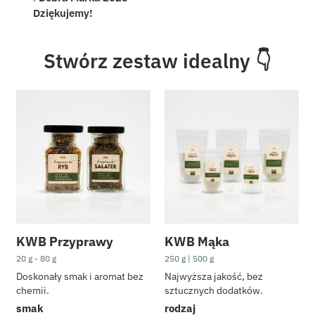
Dziękujemy!
Stwórz zestaw idealny 👇
PROMOCJE
Zestawy KWB
Dieta i trening
Nowości
Bestsellery
Suplementy diety
KWB Przyprawy
KWB Mąka
20 g - 80 g
250 g | 500 g
redukcja tłuszczu
Doskonały smak i aromat bez
Najwyższa jakość, bez
włosy, skóra i pazno
chemii.
sztucznych dodatków.
odporność
smak
rodzaj