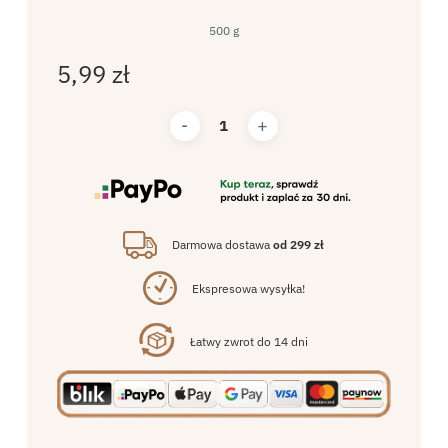
500 g
5,99
zł
Darmowa dostawa
od 299 zł
Ekspresowa wysyłka!
Łatwy zwrot do 14 dni