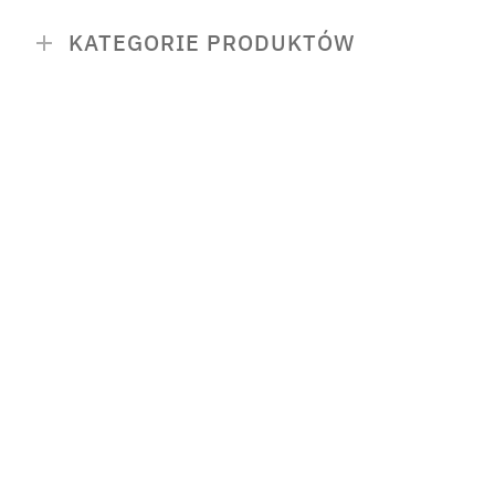
KATEGORIE PRODUKTÓW
PROMOCJE
Zestawy KWB
Dieta i trening
Nowości
Bestsellery
Suplementy diety
redukcja tłuszczu
włosy, skóra i pazno
odporność