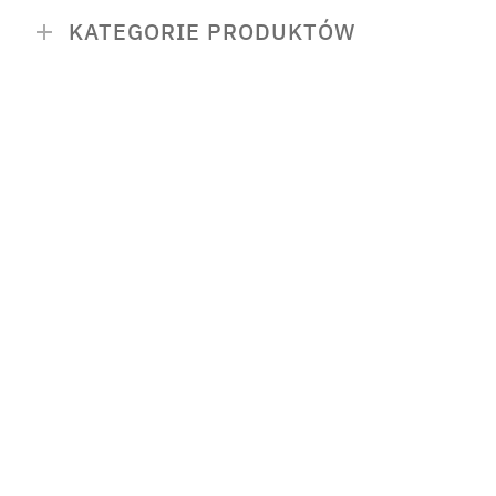
KATEGORIE PRODUKTÓW
PROMOCJE
Zestawy KWB
Dieta i trening
Nowości
Bestsellery
Suplementy diety
redukcja tłuszczu
włosy, skóra i pazno
odporność