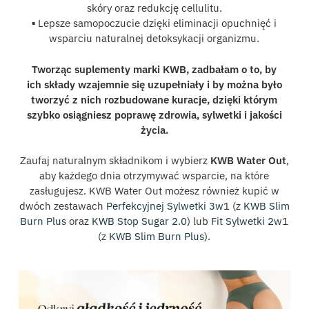
skóry oraz redukcję cellulitu.
▪️
Lepsze samopoczucie dzięki eliminacji opuchnięć i
wsparciu naturalnej detoksykacji organizmu.
Tworząc suplementy marki KWB, zadbałam o to, by
ich składy wzajemnie się uzupełniały i by można było
tworzyć z nich rozbudowane kuracje, dzięki którym
szybko osiągniesz poprawę zdrowia, sylwetki i jakości
życia.
Zaufaj naturalnym składnikom i wybierz
KWB Water Out
,
aby każdego dnia otrzymywać wsparcie, na które
zasługujesz. KWB Water Out możesz również kupić w
dwóch zestawach
Perfekcyjnej Sylwetki 3w1
(z
KWB Slim
Burn Plus
oraz
KWB Stop Sugar 2.0
) lub
Fit Sylwetki 2w
1
(z
KWB Slim Burn Plus
).