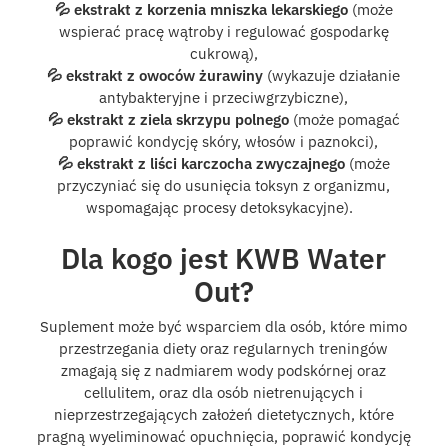
💦 ekstrakt z korzenia mniszka lekarskiego
(może
wspierać pracę wątroby i regulować gospodarkę
cukrową),
💦 ekstrakt z owoców żurawiny
(wykazuje działanie
antybakteryjne i przeciwgrzybiczne),
💦 ekstrakt z ziela skrzypu polnego
(może pomagać
poprawić kondycję skóry, włosów i paznokci),
💦 ekstrakt z liści karczocha zwyczajnego
(może
przyczyniać się do usunięcia toksyn z organizmu,
wspomagając procesy detoksykacyjne).
Dla kogo jest KWB Water
Out?
Suplement może być wsparciem dla osób, które mimo
przestrzegania diety oraz regularnych treningów
zmagają się z nadmiarem wody podskórnej oraz
cellulitem, oraz dla osób nietrenujących i
nieprzestrzegających założeń dietetycznych, które
pragną wyeliminować opuchnięcia, poprawić kondycję