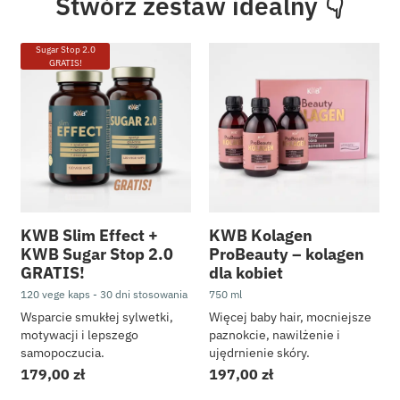
Stwórz zestaw idealny 👇
cholesterol i serce
dla dzieci
Sugar Stop 2.0
GRATIS!
Sprzęt treningowy
Fit słodycze
czekolady, dżemy i 
kremy i pasty orzec
syropy i dip bez kalor
Zdrowa żywność
KWB Slim Effect +
KWB Kolagen
KWB Sugar Stop 2.0
ProBeauty – kolagen
Kosmetyki Shelee
GRATIS!
dla kobiet
Odzież sportowa KWB
120 vege kaps - 30 dni stosowania
750 ml
KWB Basic
Wsparcie smukłej sylwetki,
Więcej baby hair, mocniejsze
motywacji i lepszego
paznokcie, nawilżenie i
samopoczucia.
ujędrnienie skóry.
179,00
zł
197,00
zł