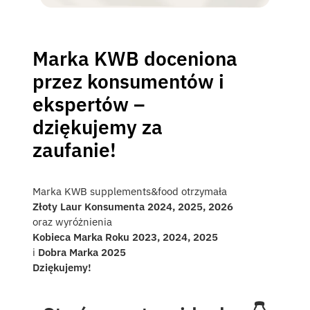
Bestsellery
Suplementy diety
Marka KWB doceniona
redukcja tłuszczu
przez konsumentów i
włosy, skóra i pazno
ekspertów –
odporność
dziękujemy za
wzdęcia, zaparcia i 
zaufanie!
witaminy i minerały
odżywki białkowe
Marka KWB supplements&food otrzymała
kreatyna i regenerac
Złoty Laur Konsumenta 2024, 2025, 2026
oraz wyróżnienia
stres, nastrój i sen
Kobieca Marka Roku 2023, 2024, 2025
hashimoto i tarczyc
i
Dobra Marka 2025
Dziękujemy!
insulinooporność, ap
stawy, kości i ścięgn