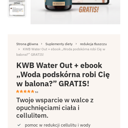
Strona główna
Suplementy diety
redukcja tłuszczu
KWB Water Out + ebook „Woda podskórna robi Cię w
balona?” GRATIS!
KWB Water Out + ebook
„Woda podskórna robi Cię
w balona?” GRATIS!
5.0
Twoje wsparcie w walce z
opuchnięciami ciała i
cellulitem.
pomoc w redukcji cellulitu i wody