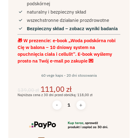
podskórnej
naturalny i bezpieczny skład
wszechstronne działanie prozdrowotne
Bezpieczny skład – zobacz wyniki badania
🎁 W prezencie: e-book „Woda podskórna robi
Cię w balona – 10 dniowy system na
opuchnięcia ciała i cellulit”.
E-book wyślemy
prosto na Twój e-mail po zakupie 💌
60 vege kaps - 20 dni stosowania
Pierwotna
Aktualna
111,00
zł
139,00
zł
cena
cena
Najniższa cena z 30 dni przed obniżką:
118,00
zł
wynosiła:
wynosi:
139,00 zł.
111,00 zł.