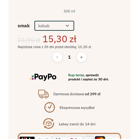
500 ml
smak
15,30
zł
21,90
zł
Najniższa cena z 30 dni przed obniżką:
15,30
zł
Darmowa dostawa
od 299 zł
Ekspresowa wysyłka!
Łatwy zwrot do 14 dni