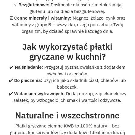
☑️
Bezglutenowe:
Doskonałe dla osób z nietolerancją
glutenu lub na diecie bezglutenowej.
☑️
Cenne minerały i witaminy:
Magnez, żelazo, cynk oraz
witaminy z grupy B – wszystko, czego potrzebuje Twój
organizm, by działać sprawnie każdego dnia.
Jak wykorzystać płatki
gryczane w kuchni?
✔️
Na śniadanie:
Przygotuj pyszną owsiankę z dodatkiem
owoców i orzechów.
✔️
Do pieczenia:
Użyj ich jako składnik ciast, chlebów lub
babeczek.
✔️
W daniach wytrawnych:
Dodaj do zup, zapiekanek czy
sałatek, by wzbogacić ich smak i wartości odżywcze.
Naturalne i wszechstronne
Płatki gryczane ciemne KWB to 100% natury – bez
glutenu, konserwantów czy dodatków. Idealne na każdą