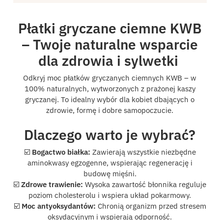
Płatki gryczane ciemne KWB
– Twoje naturalne wsparcie
dla zdrowia i sylwetki
Odkryj moc płatków gryczanych ciemnych KWB – w
100% naturalnych, wytworzonych z prażonej kaszy
gryczanej. To idealny wybór dla kobiet dbających o
zdrowie, formę i dobre samopoczucie.
Dlaczego warto je wybrać?
☑️
Bogactwo białka:
Zawierają wszystkie niezbędne
aminokwasy egzogenne, wspierając regenerację i
budowę mięśni.
☑️
Zdrowe trawienie:
Wysoka zawartość błonnika reguluje
poziom cholesterolu i wspiera układ pokarmowy.
☑️
Moc antyoksydantów:
Chronią organizm przed stresem
oksydacyjnym i wspierają odporność.