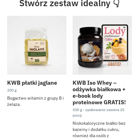
Stwórz zestaw idealny 👇
PROMOCJE
Zestawy KWB
Dieta i trening
KWB płatki jaglane
KWB Iso Whey –
odżywka białkowa +
200 g
Nowości
e-book lody
Bogactwo witamin z grupy B i
proteinowe GRATIS!
Bestsellery
żelaza.
500 g - opakowanie zawiera 25
Suplementy diety
porcji
redukcja tłuszczu
Niskokaloryczne białko bez
kazeiny i dodatku cukru,
włosy, skóra i pazno
również dla osób z