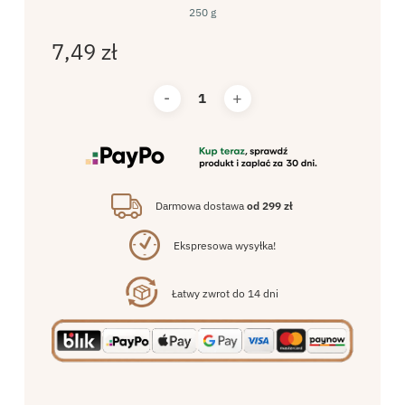
250 g
7,49
zł
Darmowa dostawa
od 299 zł
Ekspresowa wysyłka!
Łatwy zwrot do 14 dni