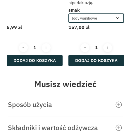
hiperlaktazją.
odporność
smak
wzdęcia, zaparcia i 
witaminy i minerały
5,99
zł
157,00
zł
odżywki białkowe
kreatyna i regenerac
stres, nastrój i sen
DODAJ DO KOSZYKA
DODAJ DO KOSZYKA
hashimoto i tarczyc
insulinooporność, ap
Musisz wiedzieć
stawy, kości i ścięgn
cholesterol i serce
Sposób użycia
dla dzieci
Sprzęt treningowy
Sposób przygotowania:
Zalej płatki wrzącą wodą i
Fit słodycze
odstaw na 5 minut do napęcznienia. Dodaj ulubione
Składniki i wartość odżywcza