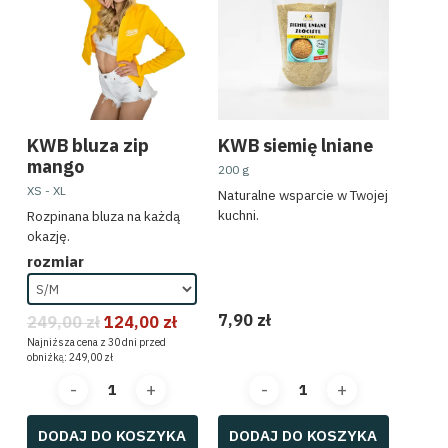
KWB bluza zip
KWB siemię lniane
mango
200 g
XS - XL
Naturalne wsparcie w Twojej
kuchni.
Rozpinana bluza na każdą
okazję.
rozmiar
7,90
zł
249,00
zł
124,00
zł
PROMOCJE
Najniższa cena z 30 dni przed
obniżką:
249,00
zł
Zestawy KWB
Dieta i trening
Nowości
DODAJ DO KOSZYKA
DODAJ DO KOSZYKA