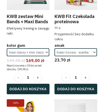
KWB zestaw Mini
KWB Fit Czekolada
Bands + Maxi Bands
proteinowa
80 g
Efektywny trening w zasięgu
ręki.
Przyjemność bez dodatku
cukru.
kolor gum
smak
23,70
zł
199,98
zł
169,00
zł
Najniższa cena z 30 dni przed
obniżką:
199,98
zł
DODAJ DO KOSZYKA
DODAJ DO KOSZYKA
-50%