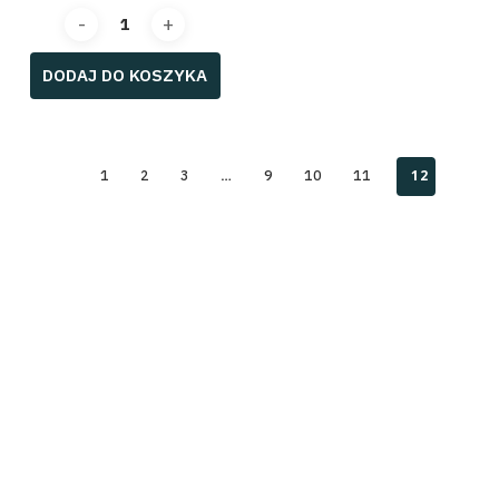
cholesterol i serce
dla dzieci
DODAJ DO KOSZYKA
Sprzęt treningowy
Fit słodycze
czekolady, dżemy i 
…
12
1
2
3
9
10
11
kremy i pasty orze
syropy i dip bez kalor
Zdrowa żywność
Kosmetyki Shelee
Odzież sportowa KWB
KWB Basic