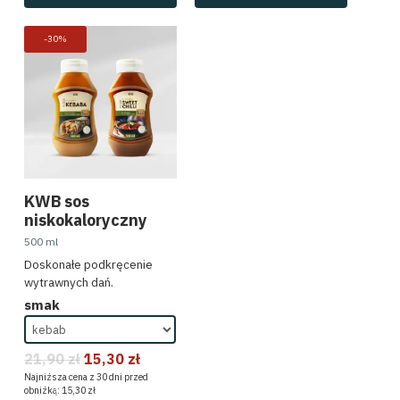
Bestsellery
-30%
Suplementy diety
redukcja tłuszczu
włosy, skóra i pazno
odporność
wzdęcia, zaparcia i 
witaminy i minerały
KWB sos
niskokaloryczny
odżywki białkowe
500 ml
kreatyna i regenerac
Doskonałe podkręcenie
wytrawnych dań.
stres, nastrój i sen
smak
hashimoto i tarczyca
insulinooporność, ap
21,90
zł
15,30
zł
Najniższa cena z 30 dni przed
stawy, kości i ścięgn
obniżką:
15,30
zł