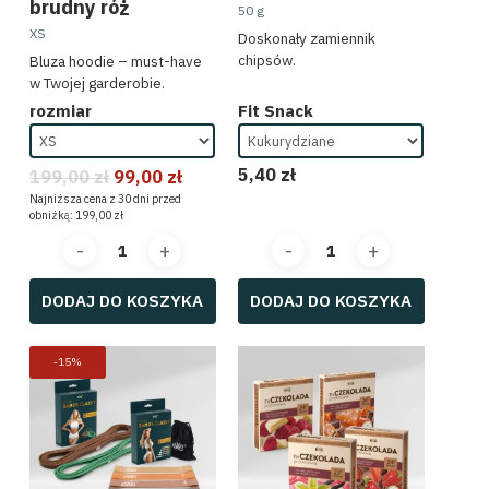
brudny róż
50 g
XS
Doskonały zamiennik
chipsów.
Bluza hoodie – must-have
w Twojej garderobie.
rozmiar
Fit Snack
5,40
zł
199,00
zł
99,00
zł
Najniższa cena z 30 dni przed
obniżką:
199,00
zł
DODAJ DO KOSZYKA
DODAJ DO KOSZYKA
-15%