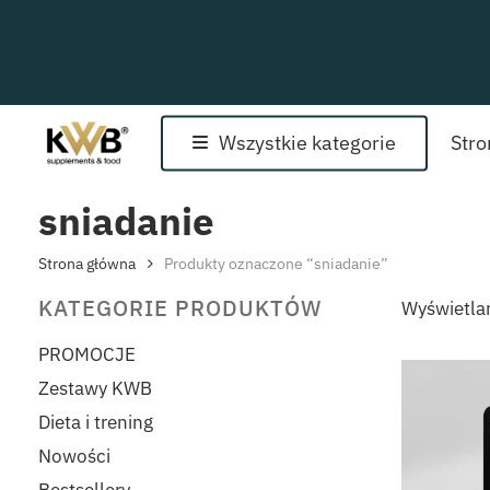
Skip
to
main
content
Wszystkie kategorie
Str
sniadanie
Strona główna
Produkty oznaczone “sniadanie”
KATEGORIE PRODUKTÓW
Wyświetla
PROMOCJE
Zestawy KWB
Dieta i trening
Nowości
Bestsellery