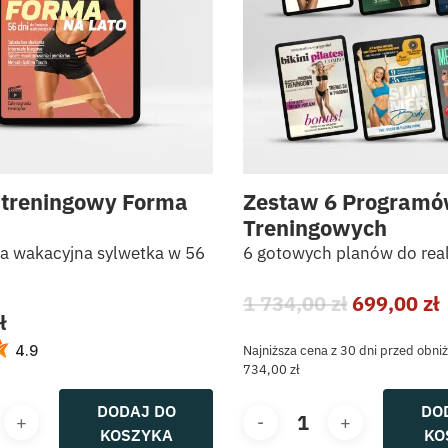
 treningowy Forma
Zestaw 6 Program
Treningowych
 wakacyjna sylwetka w 56
6 gotowych planów do reali
Pierwotn
1 734,00
zł
699,00
zł
ł
cena
wynosiła:
Najniższa cena z 30 dni przed obni
4.9
734,00
zł
1
6
734,00 zł.
DODAJ DO
DO
KOSZYKA
KO