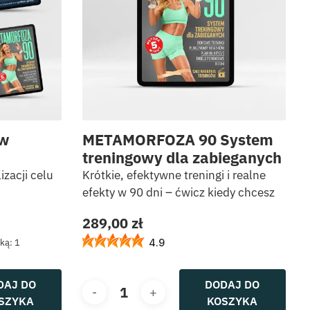
ów
METAMORFOZA 90 System
treningowy dla zabieganych
zacji celu
Krótkie, efektywne treningi i realne
efekty w 90 dni – ćwicz kiedy chcesz
a
Aktualna
289,00
zł
cena
wynosi:
żką:
1
4.9
99,00 zł.
DAJ DO
DODAJ DO
SZYKA
KOSZYKA