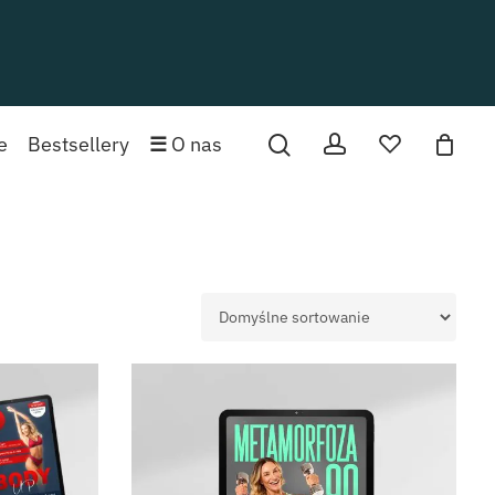
 produktów w koszyku.
account
ulubione
e
Bestsellery
☰
O nas
PRZEJDŹ DO SKLEPU
0,00
zł